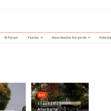
Forum
Yazılar
Amerikanlar heryerde
Videola
DIZI
11.22.63 dizisindeki
Amerikan’lar