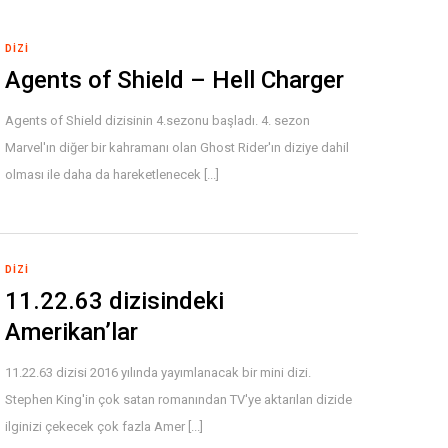
DIZI
Agents of Shield – Hell Charger
Agents of Shield dizisinin 4.sezonu başladı. 4. sezon
Marvel'ın diğer bir kahramanı olan Ghost Rider'ın diziye dahil
olması ile daha da hareketlenecek [...]
DIZI
11.22.63 dizisindeki
Amerikan’lar
11.22.63 dizisi 2016 yılında yayımlanacak bir mini dizi.
Stephen King'in çok satan romanından TV'ye aktarılan dizide
ilginizi çekecek çok fazla Amer [...]