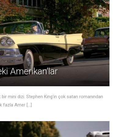
ki Amerikan’lar
k bir mini dizi. Stephen King'in çok satan romanından
k fazla Amer [...]