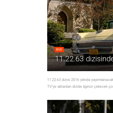
DIZI
11.22.63 dizisinde
11.22.63 dizisi 2016 yılında yayımlanaca
TV'ye aktarılan dizide ilginizi çekecek ço