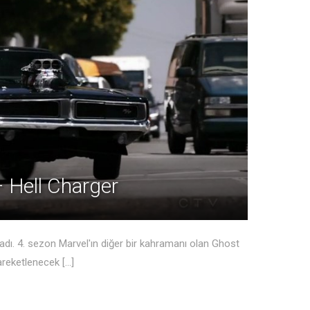
– Hell Charger
adı. 4. sezon Marvel'ın diğer bir kahramanı olan Ghost
reketlenecek [...]