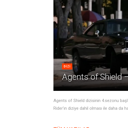
DIZI
Agents of Shield 
Agents of Shield dizisinin 4.sezonu başl
Rider'ın diziye dahil olması ile daha da ha