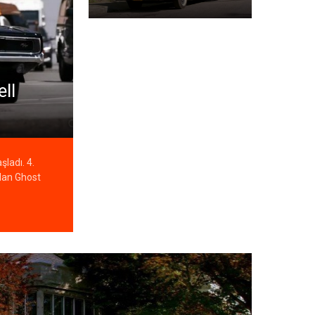
ll
şladı. 4.
olan Ghost