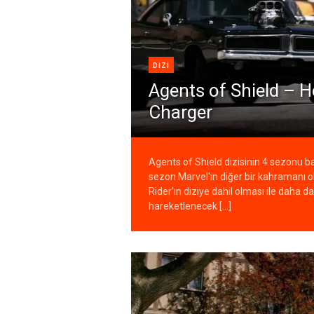
DIZI
Agents of Shield – He
Charger
Agents of Shield dizisinin 4.sezonu ba
sezon Marvel'ın diğer bir kahramanı 
Rider'ın diziye dahil olması ile daha da
hareketlenecek [...]