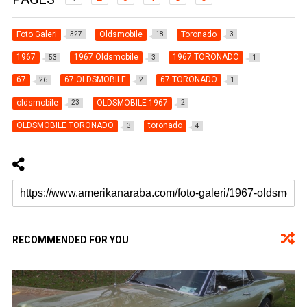
Foto Galeri
Oldsmobile
Toronado
327
18
3
1967
1967 Oldsmobile
1967 TORONADO
53
3
1
67
67 OLDSMOBILE
67 TORONADO
26
2
1
oldsmobile
OLDSMOBILE 1967
23
2
OLDSMOBILE TORONADO
toronado
3
4
RECOMMENDED FOR YOU