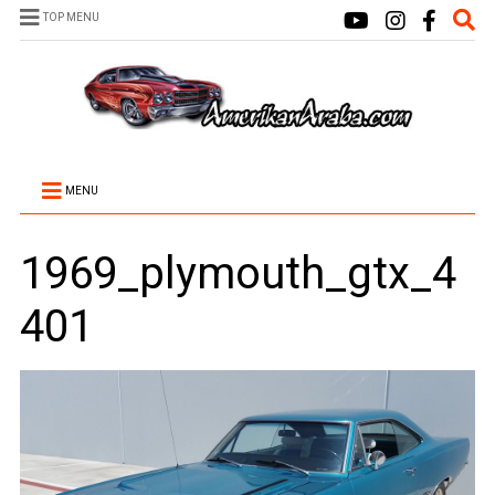
TOP MENU
MENU
1969_plymouth_gtx_4
401