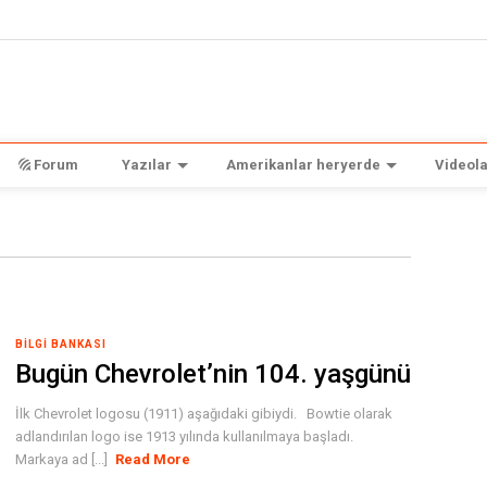
Forum
Yazılar
Amerikanlar heryerde
Videola
BILGI BANKASI
Bugün Chevrolet’nin 104. yaşgünü
İlk Chevrolet logosu (1911) aşağıdaki gibiydi. Bowtie olarak
adlandırılan logo ise 1913 yılında kullanılmaya başladı.
Markaya ad [...]
Read More