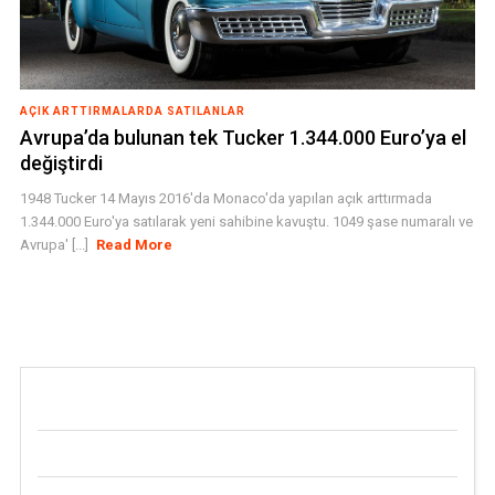
AÇIK ARTTIRMALARDA SATILANLAR
Avrupa’da bulunan tek Tucker 1.344.000 Euro’ya el
değiştirdi
1948 Tucker 14 Mayıs 2016'da Monaco'da yapılan açık arttırmada
1.344.000 Euro'ya satılarak yeni sahibine kavuştu. 1049 şase numaralı ve
Avrupa' [...]
Read More