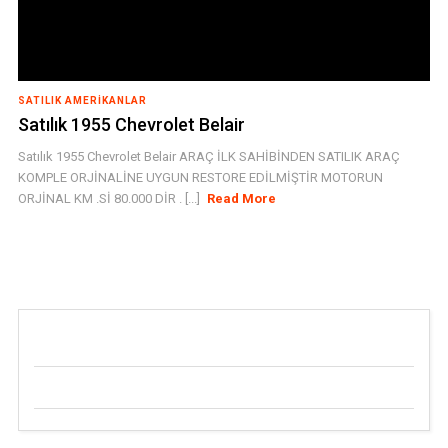
SATILIK AMERIKANLAR
Satılık 1955 Chevrolet Belair
Satılık 1955 Chevrolet Belair ARAÇ İLK SAHİBİNDEN SATILIK ARAÇ
KOMPLE ORJİNALİNE UYGUN RESTORE EDİLMİŞTİR MOTORUN
ORJİNAL KM .Sİ 80.000 DİR . [...]
Read More