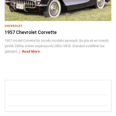
CHEVROLET
1957 Chevrolet Corvette
1957 model Corvette bir önceki modelin aynısıydı. Bu yıla ait en önemli
yenilik 283hp üreten enjeksiyonlu 283ci V8'di. Standart özellikler ise
genişle [...]
Read More