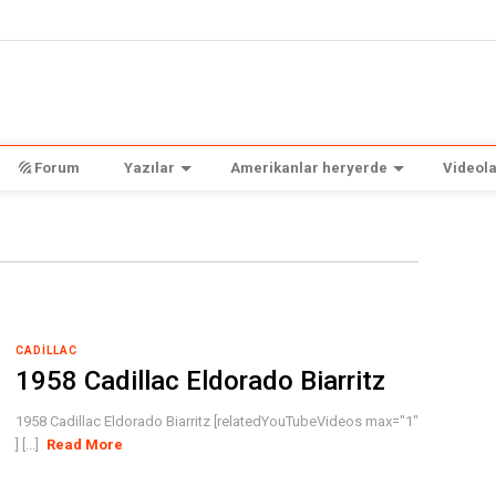
Forum
Yazılar
Amerikanlar heryerde
Videola
CADILLAC
1958 Cadillac Eldorado Biarritz
1958 Cadillac Eldorado Biarritz [relatedYouTubeVideos max="1"
] [...]
Read More