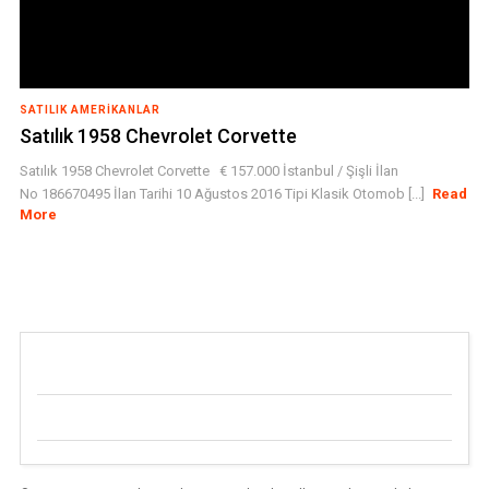
SATILIK AMERIKANLAR
Satılık 1958 Chevrolet Corvette
Satılık 1958 Chevrolet Corvette € 157.000 İstanbul / Şişli İlan
No 186670495 İlan Tarihi 10 Ağustos 2016 Tipi Klasik Otomob [...]
Read
More