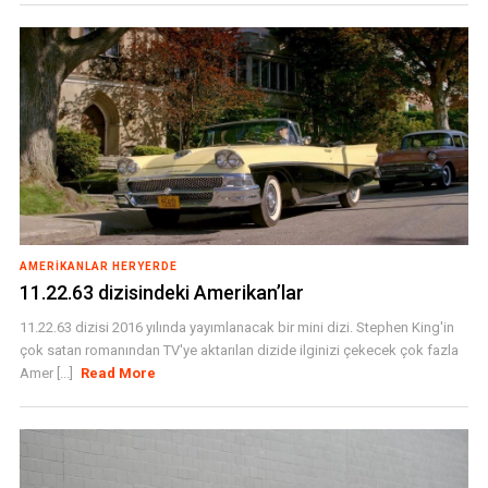
AMERIKANLAR HERYERDE
11.22.63 dizisindeki Amerikan’lar
11.22.63 dizisi 2016 yılında yayımlanacak bir mini dizi. Stephen King'in
çok satan romanından TV'ye aktarılan dizide ilginizi çekecek çok fazla
Amer [...]
Read More