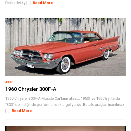
Pistlerdeki y [...]
Read More
300F
1960 Chrysler 300F-A
1960 Chrysler 300F-A Muscle Car'ların atası... 1950li ve 1960'lı yıllarda
“300” denildiğinde performans akla geliyordu. Bu aile araçları inanılmaz
[...]
Read More