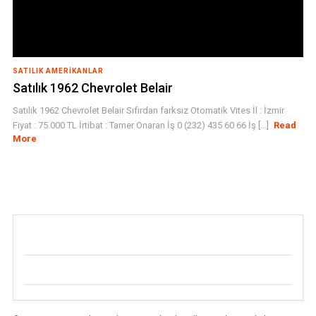
SATILIK AMERIKANLAR
Satılık 1962 Chevrolet Belair
Satılık 1962 Chevrolet Belair Sıfırdan farksız Otomatik Vites İl : İzmir
Fiyat : 75.000 TL İrtibat : Tamer Onaran İş 0 (232) 435 60 66 İş [...]
Read
More