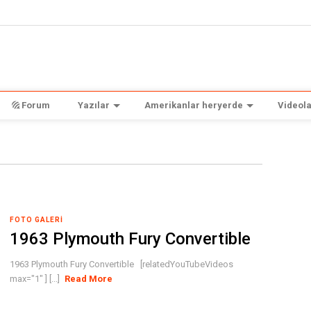
Forum
Yazılar
Amerikanlar heryerde
Videola
FOTO GALERI
1963 Plymouth Fury Convertible
1963 Plymouth Fury Convertible [relatedYouTubeVideos
max="1" ] [...]
Read More