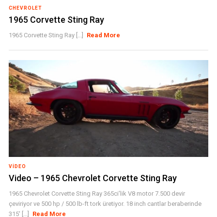
CHEVROLET
1965 Corvette Sting Ray
1965 Corvette Sting Ray [...]
Read More
VIDEO
Video – 1965 Chevrolet Corvette Sting Ray
1965 Chevrolet Corvette Sting Ray 365ci'lik V8 motor 7.500 devir
çeviriyor ve 500 hp / 500 lb-ft tork üretiyor. 18 inch cantlar beraberinde
315' [...]
Read More