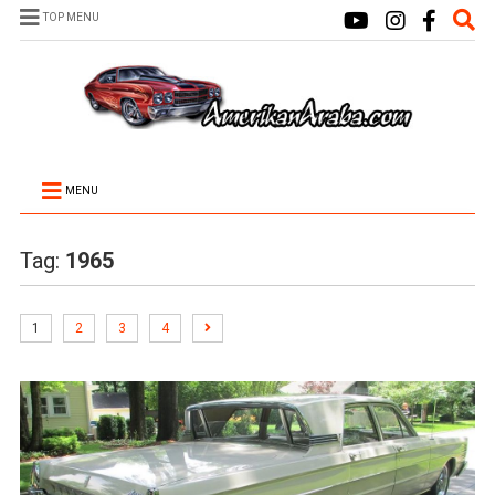
TOP MENU
MENU
Tag:
1965
1
2
3
4