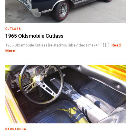
CUTLASS
1965 Oldsmobile Cutlass
1965 Oldsmobile Cutlass [relatedYouTubeVideos max="1" ] [...]
Read
More
BARRACUDA