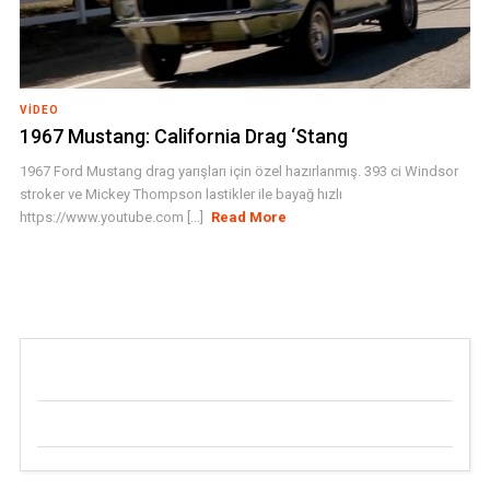
VIDEO
1967 Mustang: California Drag ‘Stang
1967 Ford Mustang drag yarışları için özel hazırlanmış. 393 ci Windsor
stroker ve Mickey Thompson lastikler ile bayağ hızlı
https://www.youtube.com [...]
Read More