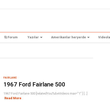
Forum
Yazılar
Amerikanlar heryerde
Videola
FAIRLANE
1967 Ford Fairlane 500
1967 Ford Fairlane 500 [relatedYouTubeVideos max="1" ] [...]
Read More