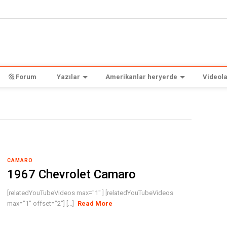
Forum
Yazılar
Amerikanlar heryerde
Videola
CAMARO
1967 Chevrolet Camaro
[relatedYouTubeVideos max="1" ] [relatedYouTubeVideos
max="1" offset="2"] [...]
Read More