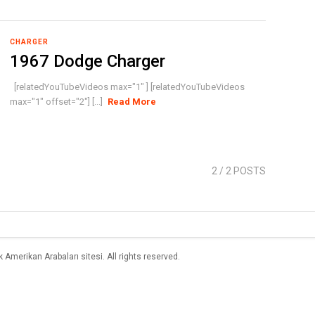
CHARGER
1967 Dodge Charger
[relatedYouTubeVideos max="1" ] [relatedYouTubeVideos
max="1" offset="2"] [...]
Read More
2
/ 2 POSTS
merikan Arabaları sitesi. All rights reserved.