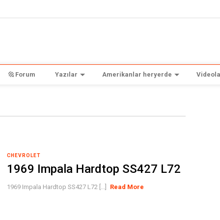
Forum
Yazılar
Amerikanlar heryerde
Videola
CHEVROLET
1969 Impala Hardtop SS427 L72
1969 Impala Hardtop SS427 L72 [...]
Read More