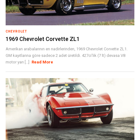
CHEVROLET
1969 Chevrolet Corvette ZL1
Amerikan arabalarının en nadirlerinden, 1969 Chevrolet Corvette ZL1.
GM kayıtlarına göre sadece 2 adet üretildi. 427ci'lik (7 lt) devasa V8
motor yarı [...]
Read More