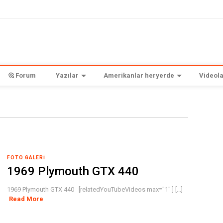
Forum
Yazılar
Amerikanlar heryerde
Videola
FOTO GALERI
1969 Plymouth GTX 440
1969 Plymouth GTX 440 [relatedYouTubeVideos max="1" ] [...]
Read More