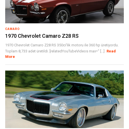
CAMARO
1970 Chevrolet Camaro Z28 RS
1970 Chevrolet Camaro Z28 RS 350ci'lik motoru ile 360 hp üretiyordu.
Toplam 8,733 adet üretildi. [relatedYouTubeVideos max=" [...]
Read
More