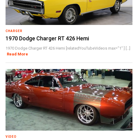
CHARGER
1970 Dodge Charger RT 426 Hemi
1970 Dodge Charger RT 426 Hemi [relatedYouTubeVideos max="1" ] [...]
Read More
VIDEO