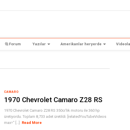
Forum
Yazılar
Amerikanlar heryerde
Videola
CAMARO
1970 Chevrolet Camaro Z28 RS
1970 Chevrolet Camaro Z28 RS 350ci'lik motoru ile 360 hp
üretiyordu. Toplam 8,733 adet üretildi. [relatedYouTubeVideos
max=" [...]
Read More