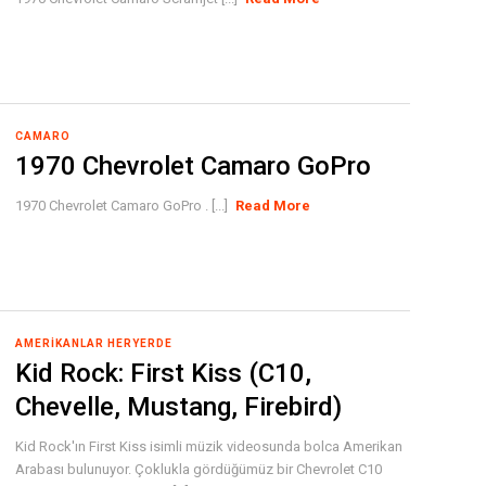
CAMARO
1970 Chevrolet Camaro GoPro
1970 Chevrolet Camaro GoPro . [...]
Read More
AMERIKANLAR HERYERDE
Kid Rock: First Kiss (C10,
Chevelle, Mustang, Firebird)
Kid Rock'ın First Kiss isimli müzik videosunda bolca Amerikan
Arabası bulunuyor. Çoklukla gördüğümüz bir Chevrolet C10