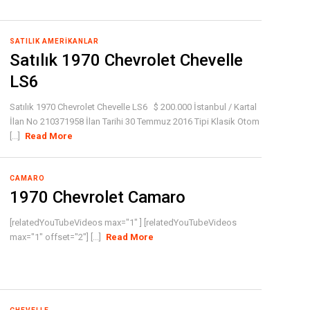
SATILIK AMERIKANLAR
Satılık 1970 Chevrolet Chevelle
LS6
Satılık 1970 Chevrolet Chevelle LS6 $ 200.000 İstanbul / Kartal
İlan No 210371958 İlan Tarihi 30 Temmuz 2016 Tipi Klasik Otom
[...]
Read More
CAMARO
1970 Chevrolet Camaro
[relatedYouTubeVideos max="1" ] [relatedYouTubeVideos
max="1" offset="2"] [...]
Read More