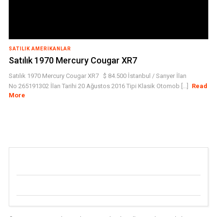
SATILIK AMERIKANLAR
Satılık 1970 Mercury Cougar XR7
Satılık 1970 Mercury Cougar XR7 $ 84.500 İstanbul / Sarıyer İlan
No 265191302 İlan Tarihi 20 Ağustos 2016 Tipi Klasik Otomob [...]
Read
More