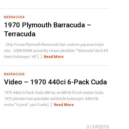
BARRACUDA
1970 Plymouth Barracuda –
Terracuda
Chip Foose Plymouth Barracuda'dan custom yaparsa böyle
olur... 2008 SEMA şovunda ortaya çıkartılan "Terracuda"da 6,4 lt
Hemi bulunuyor. V8' [...]
Read More
BARRACUDA
Video – 1970 440ci 6-Pack Cuda
1970 440ci 6-Pack Cuda 680 hp ve 680 lb-ft tork üreten Cuda,
1972 yılından beri şuandaki sahibinde bulunuyor. 440ci'lik
motor "6 pack" yani 3 ade [...]
Read More
3
/ 3 POSTS