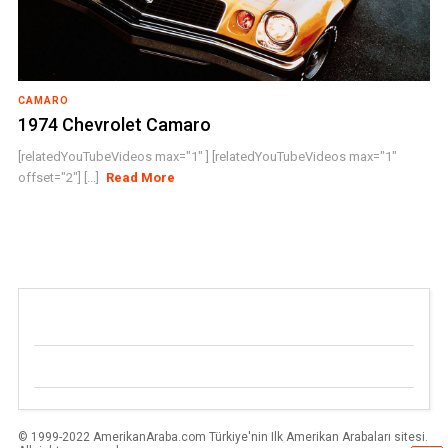
CAMARO
1974 Chevrolet Camaro
[relatedYouTubeVideos max="1" ] [relatedYouTubeVideos max="1"
offset="2"] [...]
Read More
© 1999-2022 AmerikanAraba.com Türkiye'nin Ilk Amerikan Arabaları sitesi.