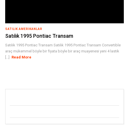
SATILIK AMERIKANLAR
Satılık 1995 Pontiac Transam
Satılık 1995 Pontiac Transam Satılık 1995 Pontiac Transam Convertible
araç mükemmel böyle bir fiyata böyle bir araç muayenesi yeni 4 lastik
[...]
Read More