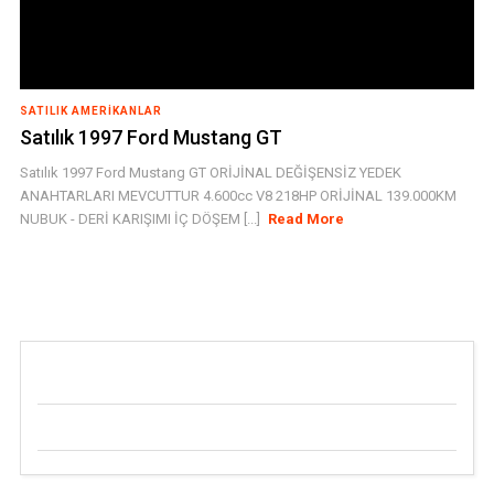
SATILIK AMERIKANLAR
Satılık 1997 Ford Mustang GT
Satılık 1997 Ford Mustang GT ORİJİNAL DEĞİŞENSİZ YEDEK
ANAHTARLARI MEVCUTTUR 4.600cc V8 218HP ORİJİNAL 139.000KM
NUBUK - DERİ KARIŞIMI İÇ DÖŞEM [...]
Read More