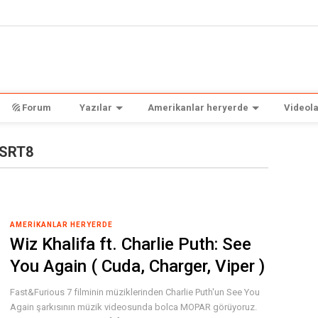
Forum
Yazılar
Amerikanlar heryerde
Videola
 SRT8
AMERIKANLAR HERYERDE
Wiz Khalifa ft. Charlie Puth: See
You Again ( Cuda, Charger, Viper )
Fast&Furious 7 filminin müziklerinden Charlie Puth'un See You
Again şarkısının müzik videosunda bolca MOPAR görüyoruz.