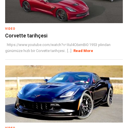
VIDEO
Corvette tarihçesi
https://www.youtube.com/watch?v=Xul4C6xmBi0 1953 yılından
günümüze hızlı bir Corvette tarihçesi.. [...]
Read More