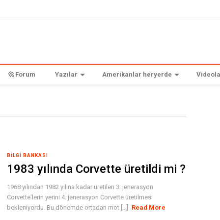
Forum
Yazılar
Amerikanlar heryerde
Videola
BILGI BANKASI
1983 yılında Corvette üretildi mi ?
1968 yılından 1982 yılına kadar üretilen 3. jenerasyon
Corvette'lerin yerini 4. jenerasyon Corvette üretilmesi
bekleniyordu. Bu dönemde ortadan mot [...]
Read More