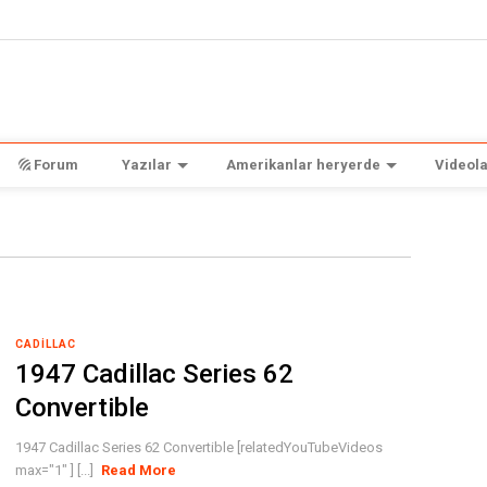
Forum
Yazılar
Amerikanlar heryerde
Videola
CADILLAC
1947 Cadillac Series 62
Convertible
1947 Cadillac Series 62 Convertible [relatedYouTubeVideos
max="1" ] [...]
Read More