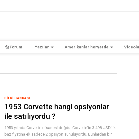
Forum
Yazılar
Amerikanlar heryerde
Videola
BILGI BANKASI
1953 Corvette hangi opsiyonlar
ile satılıyordu ?
1953 yılında Corvette efsanesi doğdu. Corvette'in 3.498 USD'lik
baz fiyatına ek sadece 2 opsiyon sunuluyordu. Bunlardan bir