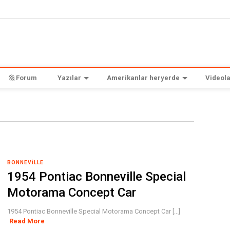
Forum
Yazılar
Amerikanlar heryerde
Videola
BONNEVILLE
1954 Pontiac Bonneville Special
Motorama Concept Car
1954 Pontiac Bonneville Special Motorama Concept Car [...]
Read More