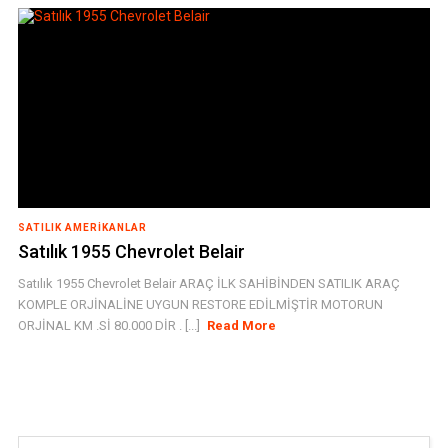
SATILIK AMERIKANLAR
Satılık 1955 Chevrolet Belair
Satılık 1955 Chevrolet Belair ARAÇ İLK SAHİBİNDEN SATILIK ARAÇ
KOMPLE ORJİNALİNE UYGUN RESTORE EDİLMİŞTİR MOTORUN
ORJİNAL KM .Sİ 80.000 DİR . [...]
Read More