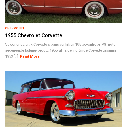
CHEVROLET
1955 Chevrolet Corvette
Ve sonunda artık Corvette sipariş verilirken 195 beygirlik bir V8 motor
seçeneğide bulunuyordu.... 1955 yılına gelindiğinde Corvette tasarımı
1953 [...]
Read More