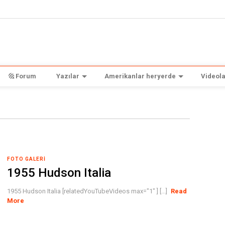
Forum
Yazılar
Amerikanlar heryerde
Videola
FOTO GALERI
1955 Hudson Italia
1955 Hudson Italia [relatedYouTubeVideos max="1" ] [...]
Read
More