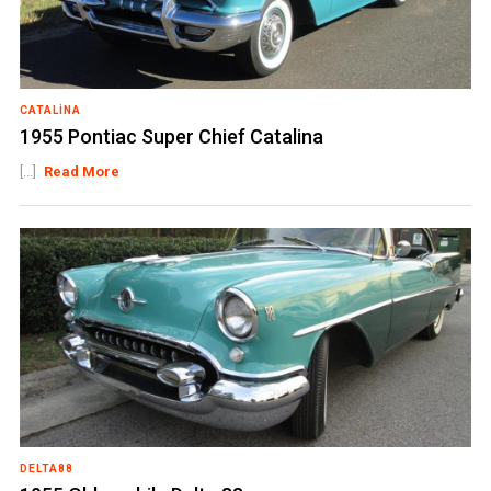
CATALINA
1955 Pontiac Super Chief Catalina
[...]
Read More
DELTA88