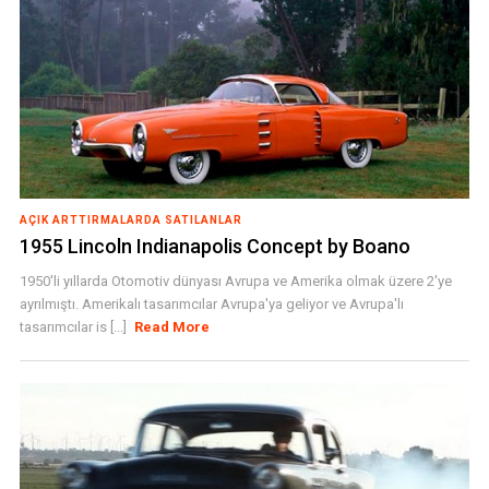
AÇIK ARTTIRMALARDA SATILANLAR
1955 Lincoln Indianapolis Concept by Boano
1950'li yıllarda Otomotiv dünyası Avrupa ve Amerika olmak üzere 2'ye
ayrılmıştı. Amerikalı tasarımcılar Avrupa'ya geliyor ve Avrupa'lı
tasarımcılar is [...]
Read More