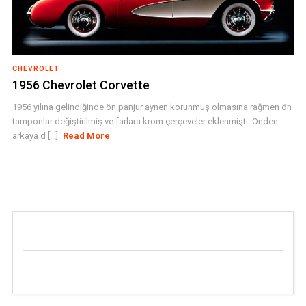
CHEVROLET
1956 Chevrolet Corvette
1956 yılına gelindiğinde ön panjur aynen korunmuş olmasına rağmen ön
tamponlar değiştirilmiş ve farlara krom çerçeveler eklenmişti. Önden
arkaya d [...]
Read More