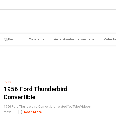
Forum
Yazılar
Amerikanlar heryerde
Videola
FORD
1956 Ford Thunderbird
Convertible
1956 Ford Thunderbird Convertible [relatedYouTubeVideos
max="1" ] [...]
Read More