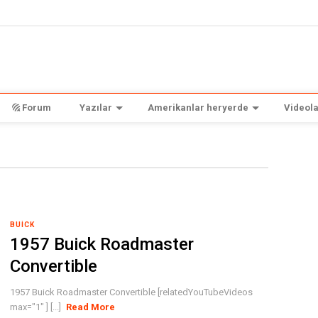
Forum
Yazılar
Amerikanlar heryerde
Videola
BUICK
1957 Buick Roadmaster
Convertible
1957 Buick Roadmaster Convertible [relatedYouTubeVideos
max="1" ] [...]
Read More