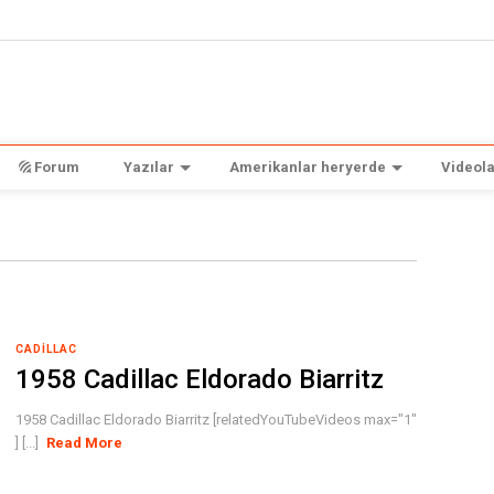
Forum
Yazılar
Amerikanlar heryerde
Videola
CADILLAC
1958 Cadillac Eldorado Biarritz
1958 Cadillac Eldorado Biarritz [relatedYouTubeVideos max="1"
] [...]
Read More