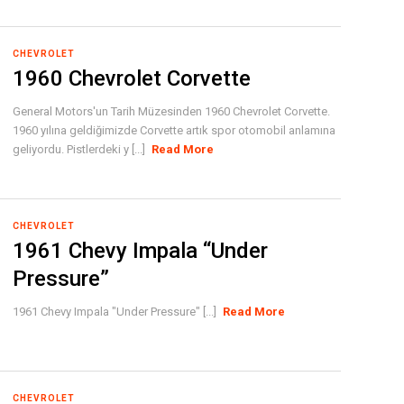
CHEVROLET
1960 Chevrolet Corvette
General Motors'un Tarih Müzesinden 1960 Chevrolet Corvette.
1960 yılına geldiğimizde Corvette artık spor otomobil anlamına
geliyordu. Pistlerdeki y [...]
Read More
CHEVROLET
1961 Chevy Impala “Under
Pressure”
1961 Chevy Impala "Under Pressure" [...]
Read More
CHEVROLET