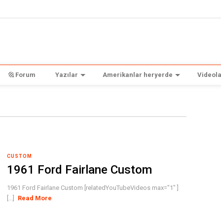
Forum
Yazılar
Amerikanlar heryerde
Videola
CUSTOM
1961 Ford Fairlane Custom
1961 Ford Fairlane Custom [relatedYouTubeVideos max="1" ]
[...]
Read More