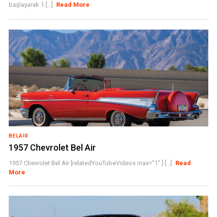
başlayarak 1 [...]
Read More
BELAIR
1957 Chevrolet Bel Air
1957 Chevrolet Bel Air [relatedYouTubeVideos max="1" ] [...]
Read
More