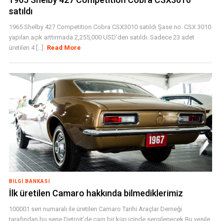
satıldı
1965 Shelby 427 Competition Cobra CSX3010 satıldı Şase no. CSX 3010
yapılan açık arttırmada 2,255,000 USD'den satıldı. Sadece 23 adet
üretilen 4 [...]
Read More
BILGI BANKASI
İlk üretilen Camaro hakkında bilmediklerimiz
100001 seri numaralı ile üretilen Camaro Tarihi Araçlar Derneği
tarafından bu sene Detroit’de cam bir küp içinde sergilenecek.Bu vesile