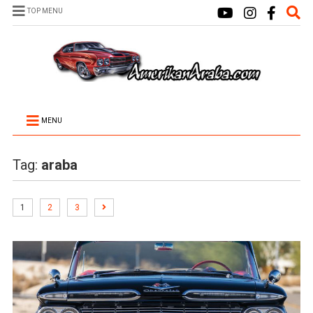
TOP MENU
MENU
Tag:
araba
1
2
3