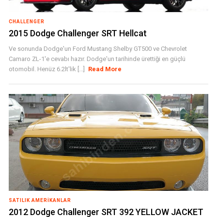
CHALLENGER
2015 Dodge Challenger SRT Hellcat
Ve sonunda Dodge'un Ford Mustang Shelby GT500 ve Chevrolet
Camaro ZL-1'e cevabı hazır. Dodge'un tarihinde ürettiği en güçlü
otomobil. Henüz 6.2lt'lik [...]
Read More
SATILIK AMERIKANLAR
2012 Dodge Challenger SRT 392 YELLOW JACKET