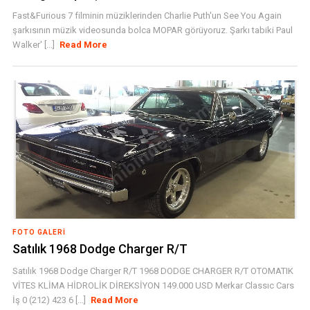
Fast&Furious 7 filminin müziklerinden Charlie Puth'un See You Again
şarkısının müzik videosunda bolca MOPAR görüyoruz. Şarkı tabiki Paul
Walker' [...]
Read More
FOTO GALERI
Satılık 1968 Dodge Charger R/T
Satılık 1968 Dodge Charger R/T 1968 DODGE CHARGER R/T OTOMATIK
VİTES KLİMA HİDROLİK DİREKSİYON 149.000 USD Merkar Classıc Cars
İş 0 (212) 423 6 [...]
Read More