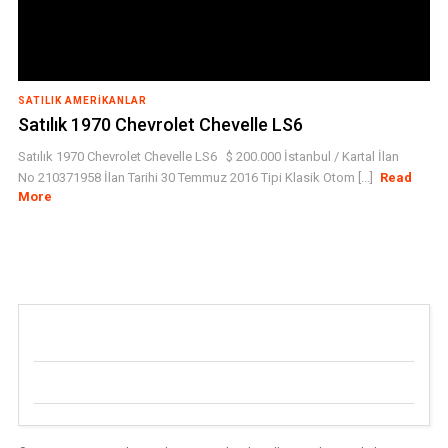
SATILIK AMERIKANLAR
Satılık 1970 Chevrolet Chevelle LS6
Satılık 1970 Chevrolet Chevelle LS6 $ 200.000 İstanbul / Kartal İlan
No 210371958 İlan Tarihi 30 Temmuz 2016 Tipi Klasik Otom [...]
Read
More