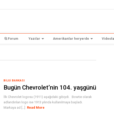
Forum
Yazılar
Amerikanlar heryerde
Videola
BILGI BANKASI
Bugün Chevrolet’nin 104. yaşgünü
İlk Chevrolet logosu (1911) aşağıdaki gibiydi. Bowtie olarak
adlandırılan logo ise 1913 yılında kullanılmaya başladı.
Markaya ad [...]
Read More