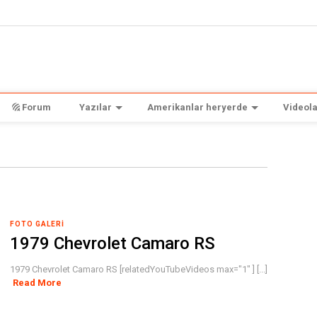
Forum
Yazılar
Amerikanlar heryerde
Videola
FOTO GALERI
1979 Chevrolet Camaro RS
1979 Chevrolet Camaro RS [relatedYouTubeVideos max="1" ] [...]
Read More