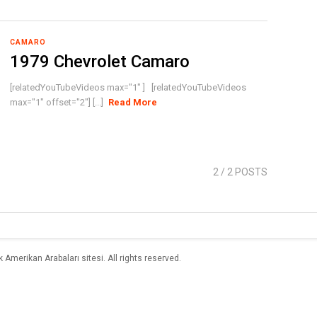
CAMARO
1979 Chevrolet Camaro
[relatedYouTubeVideos max="1" ] [relatedYouTubeVideos
max="1" offset="2"] [...]
Read More
2
/ 2 POSTS
merikan Arabaları sitesi. All rights reserved.