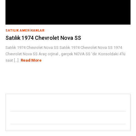
SATILIK AMERIKANLAR
Satılık 1974 Chevrolet Nova SS
Satılık 1974 Chevrolet Nova SS Satılık 1974 Chevrolet Nova SS 1974
Chevrolet Nova SS Araç orjinal , gerçek NOVA SS 'dir. Konsoldaki 4'lü
saat [...]
Read More